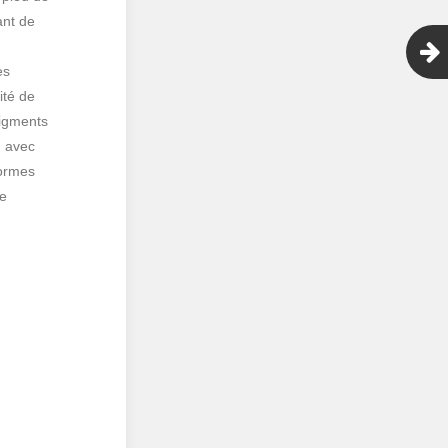
ant de
es
ité de
pigments
, avec
normes
ue