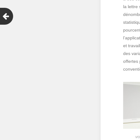
la lettr
dénombre
statisti
pourcent
l’applic
et trava
des vari
offertes
conventi
vo