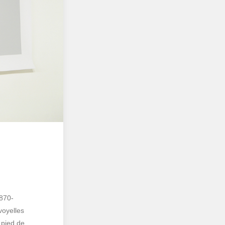
1870-
voyelles
u pied de