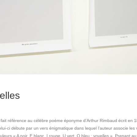
elles
 fait référence au célèbre poéme éponyme d’Arthur Rimbaud écrit en 
lui-ci débute par un vers énigmatique dans lequel l’auteur associe les 
uleurs « A noir, E blanc, I rouge, U vert, O bleu : voyelles ». Prenant a